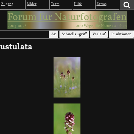
Zugang
Bilder
Texte
Hilfe
Extras
Forum für Naturfotografen
2003-2026
1000 Wege, die Natur zu sehen
Az
Schnellzugriff
Verlauf
Funktionen
ustulata