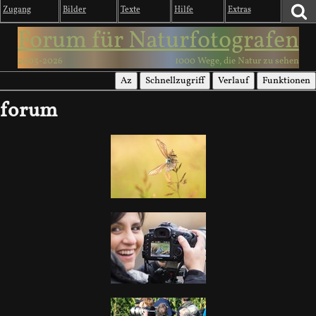
Zugang
Bilder
Texte
Hilfe
Extras
Forum für Naturfotografen
2003-2026
1000 Wege, die Natur zu sehen
Az
Schnellzugriff
Verlauf
Funktionen
forum