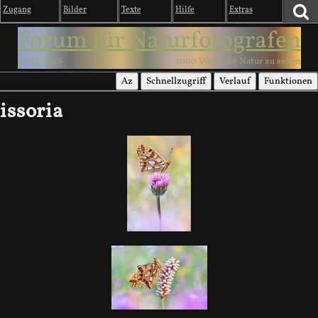
Zugang
Bilder
Texte
Hilfe
Extras
Forum für Naturfotografen
2003-2026
1000 Wege, die Natur zu sehen
Az
Schnellzugriff
Verlauf
Funktionen
issoria