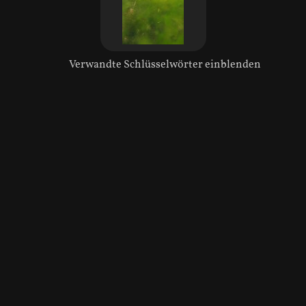
Verwandte Schlüsselwörter einblenden