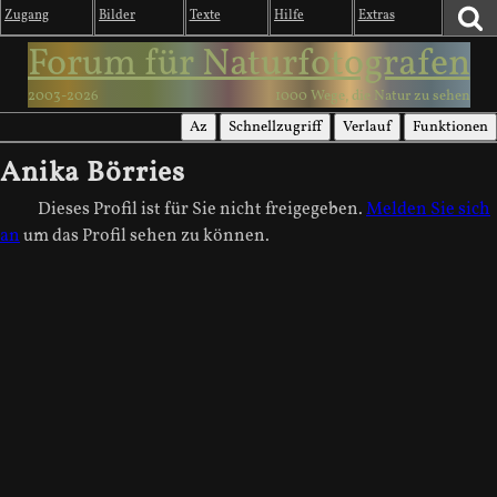
Zugang
Bilder
Texte
Hilfe
Extras
Forum für Naturfotografen
2003-2026
1000 Wege, die Natur zu sehen
Az
Schnellzugriff
Verlauf
Funktionen
Anika Börries
Dieses Profil ist für Sie nicht freigegeben.
Melden Sie sich
an
um das Profil sehen zu können.