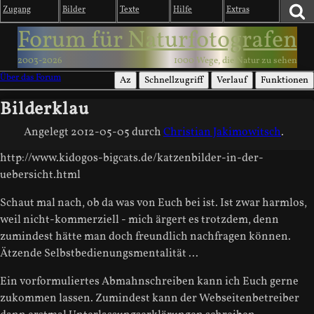
Zugang
Bilder
Texte
Hilfe
Extras
Forum für Naturfotografen
2003-2026
1000 Wege, die Natur zu sehen
Über das Forum
Az
Schnellzugriff
Verlauf
Funktionen
Bilderklau
Angelegt
2012-05-05
durch
Christian Jakimowitsch
.
http://www.kidogos-bigcats.de/katzenbilder-in-der-
uebersicht.html
Schaut mal nach, ob da was von Euch bei ist. Ist zwar harmlos,
weil nicht-kommerziell - mich ärgert es trotzdem, denn
zumindest hätte man doch freundlich nachfragen können.
Ätzende Selbstbedienungsmentalität ...
Ein vorformuliertes Abmahnschreiben kann ich Euch gerne
zukommen lassen. Zumindest kann der Webseitenbetreiber