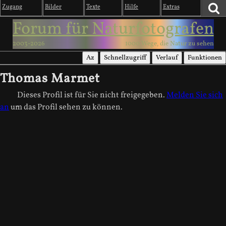
Zugang
Bilder
Texte
Hilfe
Extras
Forum für Naturfotografen
2003-2026
1000 Wege, die Natur zu sehen
Az
Schnellzugriff
Verlauf
Funktionen
Thomas Marmet
Dieses Profil ist für Sie nicht freigegeben.
Melden Sie sich
an
um das Profil sehen zu können.