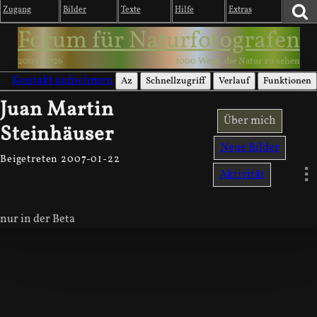
Zugang
Bilder
Texte
Hilfe
Extras
Forum für Naturfotografen
2003-2026
1000 Wege, die Natur zu sehen
Kontakt aufnehmen
Az
Schnellzugriff
Verlauf
Funktionen
Juan Martin
Über mich
Steinhäuser
Neue Bilder
Beigetreten 2007-01-22
Aktivität
nur in der Beta