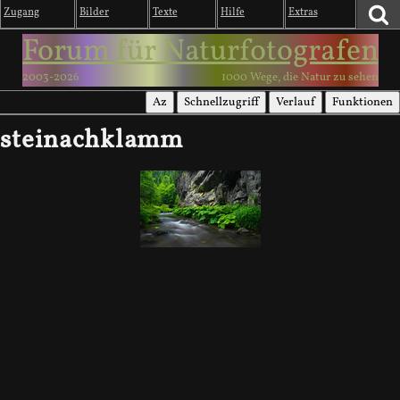
Zugang
Bilder
Texte
Hilfe
Extras
Forum für Naturfotografen
2003-2026
1000 Wege, die Natur zu sehen
Az
Schnellzugriff
Verlauf
Funktionen
steinachklamm