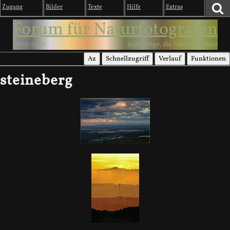
Zugang
Bilder
Texte
Hilfe
Extras
Forum für Naturfotografen
2003-2026
1000 Wege, die Natur zu sehen
Az
Schnellzugriff
Verlauf
Funktionen
steineberg