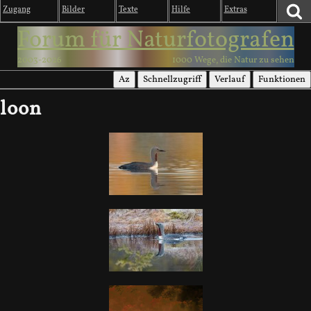
Zugang
Bilder
Texte
Hilfe
Extras
Forum für Naturfotografen
2003-2026
1000 Wege, die Natur zu sehen
Az
Schnellzugriff
Verlauf
Funktionen
loon