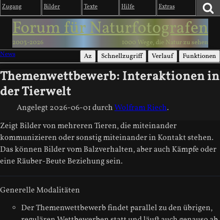
Zugang
Bilder
Texte
Hilfe
Extras
Forum für Naturfotografen
2003-2026
1000 Wege, die Natur zu sehen
News
Az
Schnellzugriff
Verlauf
Funktionen
Themenwettbewerb: Interaktionen in
der Tierwelt
Angelegt
2026-06-01
durch
Wolfram Riech
.
Zeigt Bilder von mehreren Tieren, die miteinander
kommunizieren oder sonstig miteinander in Kontakt stehen.
Das können Bilder vom Balzverhalten, aber auch Kämpfe oder
eine Räuber-Beute Beziehung sein.
Generelle Modalitäten
Der Themenwettbewerb findet parallel zu den übrigen,