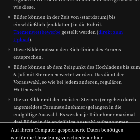
regulären Wettbewerben statt und läuft auch genauso ab
wie diese.
Bilder können in der Zeit von {startdatum} bis
einschließlich {enddatum} in die Rubrik
Themenwettbewerbe
gestellt werden (
direkt zum
Upload
).
Diese Bilder müssen den Richtlinien des Forums
entsprechen.
Bilder können ab dem Zeitpunkt des Hochladens bis zum
6. Juli mit Sternen bewertet werden. Das dient der
Vorauswahl, so wie bei jedem anderen, regulären
Wettbewerb.
Die 20 Bilder mit den meisten Sternen (vergeben durch
angemeldete Forumsteilnehmer) gelangen in die
endgültige Auswahl. Es werden je Teilnehmer maximal
drei Bilder in die endgültige Auswahl aufgenommen.
Auf ihrem Computer gespeicherte Daten benötigen
In der Zeit vom 7. bis 15. des Juli könnt ihr die 20
wir für die Umsetzung verschiedener hier