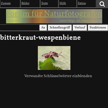
Zugang
Bilder
Texte
Hilfe
Extras
Forum für Naturfotografen
2003-2026
1000 Wege, die Natur zu sehen
Az
Schnellzugriff
Verlauf
Funktionen
bitterkraut-wespenbiene
Verwandte Schlüsselwörter einblenden