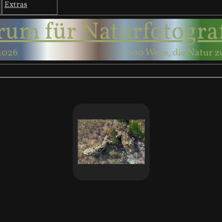
Extras
rum für Naturfotogra
2026
1000 Wege, die Natur z