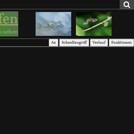
fen
u sehen
Az
Schnellzugriff
Verlauf
Funktionen