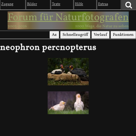
Zugang
Bilder
Texte
Hilfe
Extras
Forum für Naturfotografen
2003-2026
1000 Wege, die Natur zu sehen
Az
Schnellzugriff
Verlauf
Funktionen
neophron percnopterus