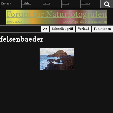
Zugang
Bilder
Texte
Hilfe
Extras
Forum für Naturfotografen
2003-2026
1000 Wege, die Natur zu sehen
Az
Schnellzugriff
Verlauf
Funktionen
felsenbaeder