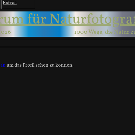
Extras
rum für Naturfotogra
2026
1000 Wege, die Natur z
 an
um das Profil sehen zu können.