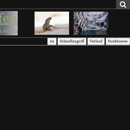
fen
u sehen
Az
Schnellzugriff
Verlauf
Funktionen