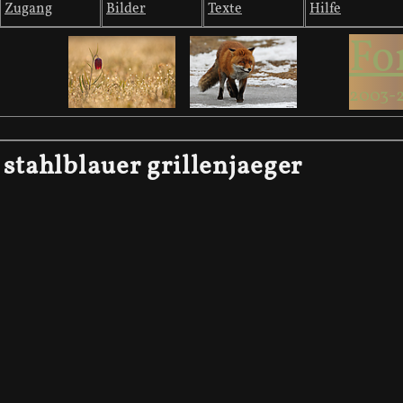
Zugang
Bilder
Texte
Hilfe
Fo
2003-
stahlblauer grillenjaeger