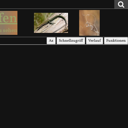
fen
u sehen
Az
Schnellzugriff
Verlauf
Funktionen