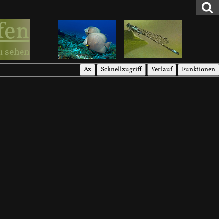
fen
u sehen
Az
Schnellzugriff
Verlauf
Funktionen