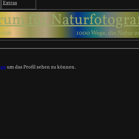
Extras
rum für Naturfotogra
2026
1000 Wege, die Natur z
 an
um das Profil sehen zu können.