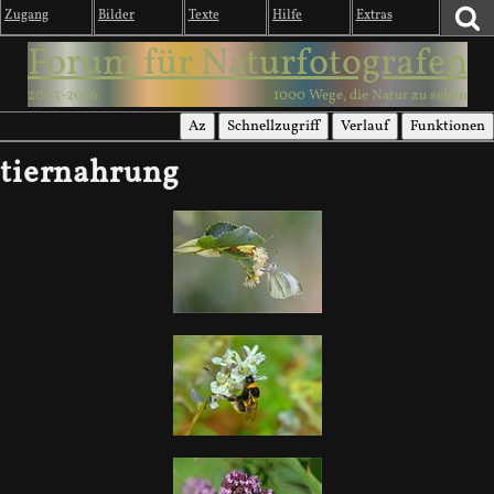
Zugang
Bilder
Texte
Hilfe
Extras
Forum für Naturfotografen
2003-2026
1000 Wege, die Natur zu sehen
Az
Schnellzugriff
Verlauf
Funktionen
tiernahrung