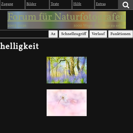
Zugang
Bilder
Texte
Hilfe
Extras
Forum für Naturfotografen
2003-2026
1000 Wege, die Natur zu sehen
Az
Schnellzugriff
Verlauf
Funktionen
helligkeit