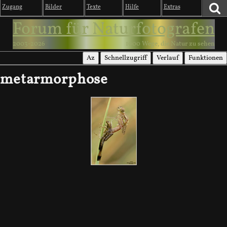
Zugang
Bilder
Texte
Hilfe
Extras
Forum für Naturfotografen
2003-2026
1000 Wege, die Natur zu sehen
Az
Schnellzugriff
Verlauf
Funktionen
metarmorphose