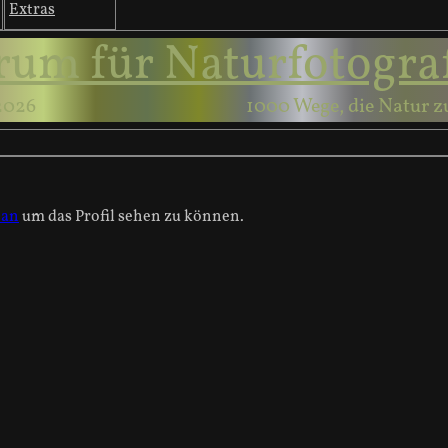
Extras
rum für Naturfotogra
2026
1000 Wege, die Natur z
 an
um das Profil sehen zu können.