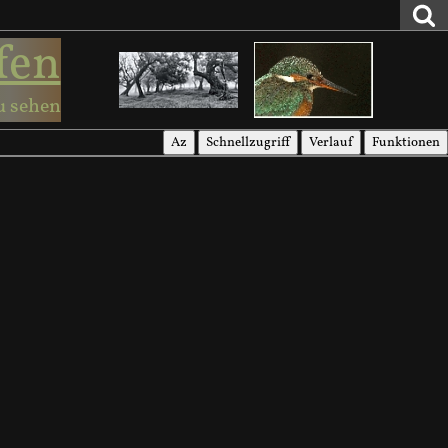
fen
u sehen
Az
Schnellzugriff
Verlauf
Funktionen