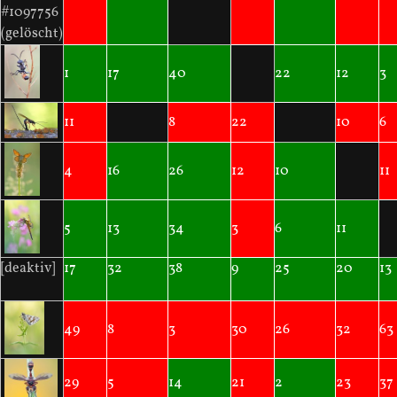
#1097756
(gelöscht)
1
17
40
22
12
3
11
8
22
10
6
4
16
26
12
10
11
5
13
34
3
6
11
[deaktiv]
17
32
38
9
25
20
13
49
8
3
30
26
32
63
29
5
14
21
2
23
37