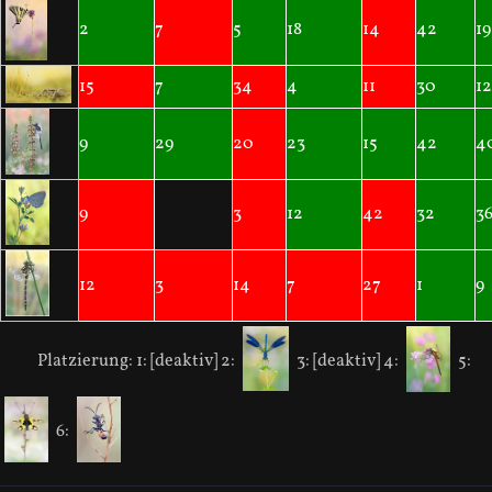
2
7
5
18
14
42
19
15
7
34
4
11
30
12
9
29
20
23
15
42
4
9
3
12
42
32
3
12
3
14
7
27
1
9
Platzierung:
1: [deaktiv]
2:
3: [deaktiv]
4:
5:
6: