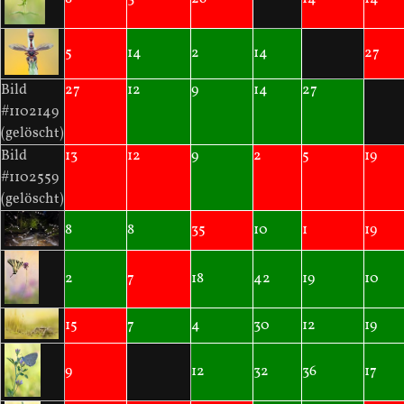
5
14
2
14
27
Bild
27
12
9
14
27
#1102149
(gelöscht)
Bild
13
12
9
2
5
19
#1102559
(gelöscht)
8
8
35
10
1
19
2
7
18
42
19
10
15
7
4
30
12
19
9
12
32
36
17