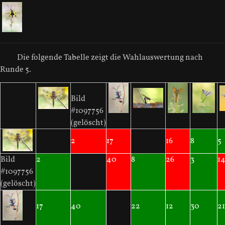
Die folgende Tabelle zeigt die Wahlauswertung nach
Runde 5.
Bild
#1097756
(gelöscht)
2
17
16
8
5
Bild
2
40
8
26
3
1
#1097756
(gelöscht)
17
40
22
12
30
21