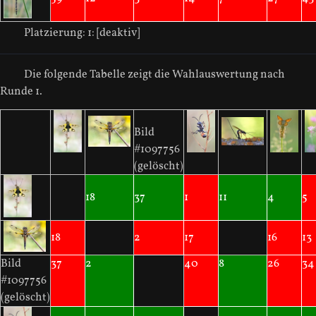
Platzierung:
1: [deaktiv]
Die folgende Tabelle zeigt die Wahlauswertung nach
Runde 1.
Bild
#1097756
(gelöscht)
18
37
1
11
4
5
18
2
17
16
13
Bild
37
2
40
8
26
34
#1097756
(gelöscht)