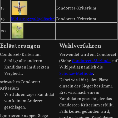
18
Condorcet-Kriterium
19
Bild #1097756 (gelöscht)
Condorcet-Kriterium
20
Erläuterungen
Wahlverfahren
Condorcet-Kriterium
Verwendet wird ein Condorcet
Schlägt alle anderen
(Siehe
Condorcet-Methode
auf
Kandidaten im direkten
Wikipedia) nämlich die
Vergleich.
Schulze-Methode
.
Dabei wird für jeden Platz
schwaches Condorcet-
einzeln der Sieger bestimmt.
Kriterium
Erst wird nach einem
Wird als einziger Kandidat
Kandidaten gesucht, der das
von keinem Anderen
Condorcet-Kriterium erfüllt.
geschlagen.
Falls keiner gefunden wird,
Ignorieren knapper Siege
wird nach einem Kandidaten