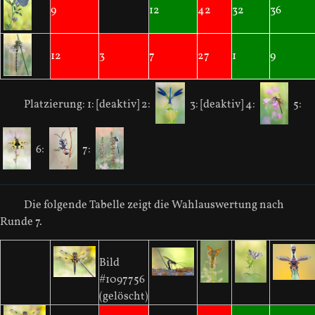
9
12
42
32
36
12
3
7
27
1
9
Platzierung:
1: [deaktiv]
2:
3: [deaktiv]
4:
5:
6:
7:
Die folgende Tabelle zeigt die Wahlauswertung nach
Runde 7.
Bild
#1097756
(gelöscht)