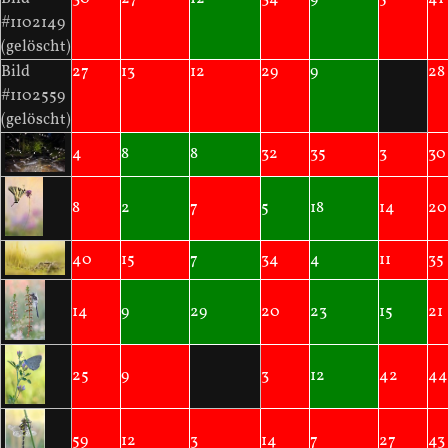
#1102149
(gelöscht)
Bild
27
13
12
29
9
28
#1102559
(gelöscht)
4
8
8
32
35
3
30
8
2
7
5
18
14
20
40
15
7
34
4
11
35
14
9
29
20
23
15
21
25
9
3
12
42
44
59
12
3
14
7
27
43