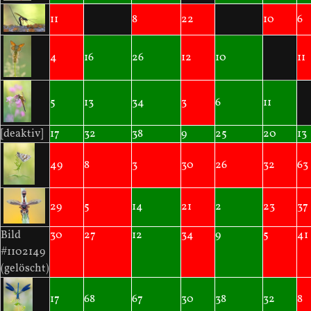
11
8
22
10
6
4
16
26
12
10
11
5
13
34
3
6
11
[deaktiv]
17
32
38
9
25
20
13
49
8
3
30
26
32
63
29
5
14
21
2
23
37
Bild
30
27
12
34
9
5
41
#1102149
(gelöscht)
17
68
67
30
38
32
8