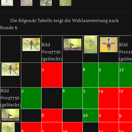
Die folgende Tabelle zeigt die Wahlauswertung nach
Runde 8.
Bild
Bild
#1097756
#1102
(gelöscht)
(gelös
2
8
5
27
Bild
2
8
3
14
12
#1097756
(gelöscht)
8
26
2
9
8
3
26
14
14