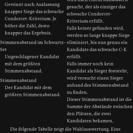
Gewinnt nach Auslassung
gesucht, der als einziger das
knapper Siege das schwache
schwache Condorcet-
Condorcet-Kriterium. Je
Kriterium erfüllt.
höher die Zahl, desto
Falls keiner gefunden wird,
knapper das Ergebnis.
werden so lange knappe Siege
Stimmenabstand im Schwartz-
eliminiert, bis nun genau ein
Set
Kandidate das schwache C-K
Ungeschlagener Kandidat
erfüllt.
mit dem größten
Falls immer noch kein
Stimmenabstand.
Kandidat als Sieger feststeht,
wird versucht einen Sieger
Stimmenabstand
anhand des Stimmenabstand
Der Kandidat mit dem
zu finden.
größten Stimmenabstand.
Dieser Stimmenabstand ist die
Summe der Abstände zwischen
den Plätzen, die zwei
Kandidaten bekamen.
Die folgende Tabelle zeigt die Wahlauswertung. Eine