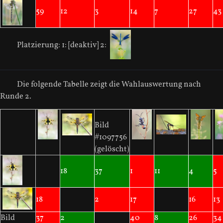
59
12
3
14
7
27
43
Platzierung:
1: [deaktiv]
2:
Die folgende Tabelle zeigt die Wahlauswertung nach
Runde 2.
Bild
#1097756
(gelöscht)
18
37
1
11
4
5
18
2
17
16
13
Bild
37
2
40
8
26
34