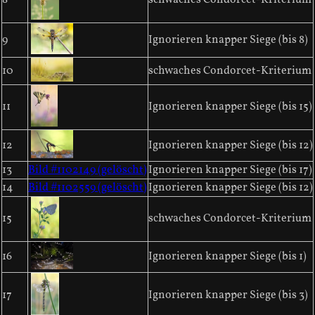
9
Ignorieren knapper Siege (bis 8)
10
schwaches Condorcet-Kriterium
11
Ignorieren knapper Siege (bis 15)
12
Ignorieren knapper Siege (bis 12)
13
Bild #1102149 (gelöscht)
Ignorieren knapper Siege (bis 17)
14
Bild #1102559 (gelöscht)
Ignorieren knapper Siege (bis 12)
15
schwaches Condorcet-Kriterium
16
Ignorieren knapper Siege (bis 1)
17
Ignorieren knapper Siege (bis 3)