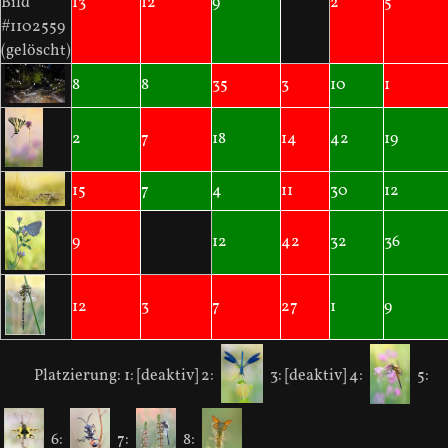
Bild
13
12
9
2
5
#1102559
(gelöscht)
8
8
35
3
10
1
2
7
18
14
42
19
15
7
4
11
30
12
9
12
42
32
36
12
3
7
27
1
9
Platzierung:
1: [deaktiv]
2:
3: [deaktiv]
4:
5:
6:
7:
8: