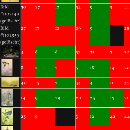
Bild
30
27
12
34
9
5
41
#1102149
(gelöscht)
Bild
27
13
12
29
9
28
#1102559
(gelöscht)
4
8
8
32
35
3
30
8
2
7
5
18
14
20
40
15
7
34
4
11
35
14
9
29
20
23
15
21
25
9
3
12
42
44