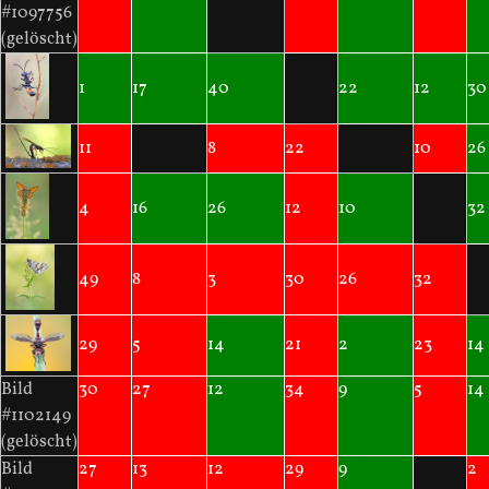
#1097756
(gelöscht)
1
17
40
22
12
30
11
8
22
10
26
4
16
26
12
10
32
49
8
3
30
26
32
29
5
14
21
2
23
14
Bild
30
27
12
34
9
5
14
#1102149
(gelöscht)
Bild
27
13
12
29
9
2