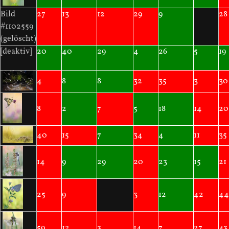
Bild
27
13
12
29
9
28
#1102559
(gelöscht)
[deaktiv]
20
40
29
4
26
5
19
4
8
8
32
35
3
30
8
2
7
5
18
14
20
40
15
7
34
4
11
35
14
9
29
20
23
15
21
25
9
3
12
42
44
59
12
3
14
7
27
43