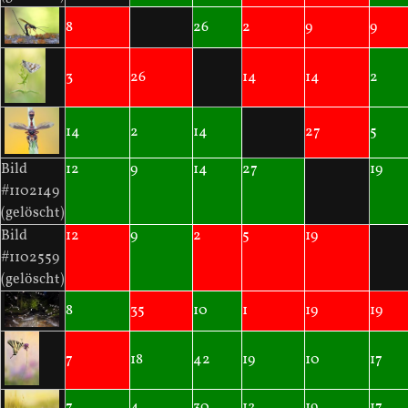
8
26
2
9
9
3
26
14
14
2
14
2
14
27
5
Bild
12
9
14
27
19
#1102149
(gelöscht)
Bild
12
9
2
5
19
#1102559
(gelöscht)
8
35
10
1
19
19
7
18
42
19
10
17
7
4
30
12
19
17