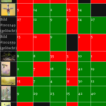
5
14
2
23
14
Bild
27
12
9
5
14
27
#1102149
(gelöscht)
Bild
13
12
9
2
5
#1102559
(gelöscht)
8
8
35
3
10
1
2
7
18
14
42
19
15
7
4
11
30
12
9
29
23
15
42
40