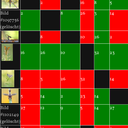
2
16
8
5
Bild
2
8
26
3
14
#1097756
(gelöscht)
8
10
26
2
16
26
10
32
23
8
3
26
32
14
5
14
2
23
14
Bild
27
12
9
5
14
27
#1102149
(gelöscht)