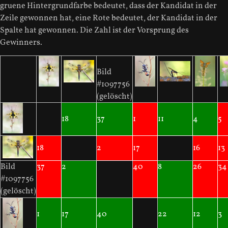
gruene Hintergrundfarbe bedeutet, dass der Kandidat in der
Zeile gewonnen hat, eine Rote bedeutet, der Kandidat in der
Spalte hat gewonnen. Die Zahl ist der Vorsprung des
Gewinners.
Bild
#1097756
(gelöscht)
18
37
1
11
4
5
18
2
17
16
13
Bild
37
2
40
8
26
34
#1097756
(gelöscht)
1
17
40
22
12
3