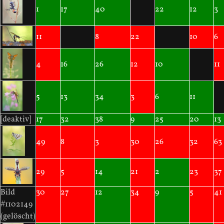
1
17
40
22
12
3
11
8
22
10
6
4
16
26
12
10
11
5
13
34
3
6
11
[deaktiv]
17
32
38
9
25
20
13
49
8
3
30
26
32
63
29
5
14
21
2
23
37
Bild
30
27
12
34
9
5
41
#1102149
(gelöscht)