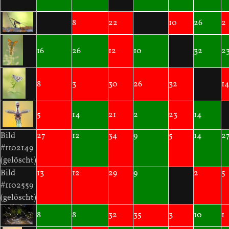
8
22
10
26
2
16
26
12
10
32
2
8
3
30
26
32
1
5
14
21
2
23
14
Bild
27
12
34
9
5
14
2
#1102149
(gelöscht)
Bild
13
12
29
9
2
5
#1102559
(gelöscht)
8
8
32
35
3
10
1