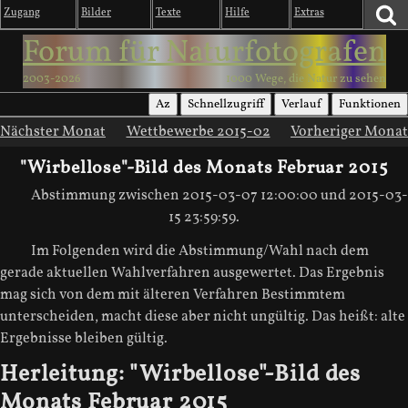
Zugang
Bilder
Texte
Hilfe
Extras
Forum für Naturfotografen
2003-2026
1000 Wege, die Natur zu sehen
Az
Schnellzugriff
Verlauf
Funktionen
Nächster Monat
Wettbewerbe 2015-02
Vorheriger Monat
"Wirbellose"-Bild des Monats Februar 2015
Abstimmung zwischen 2015-03-07 12:00:00 und 2015-03-
15 23:59:59.
Im Folgenden wird die Abstimmung/Wahl nach dem
gerade aktuellen Wahlverfahren ausgewertet. Das Ergebnis
mag sich von dem mit älteren Verfahren Bestimmtem
unterscheiden, macht diese aber nicht ungültig. Das heißt: alte
Ergebnisse bleiben gültig.
Herleitung: "Wirbellose"-Bild des
Monats Februar 2015