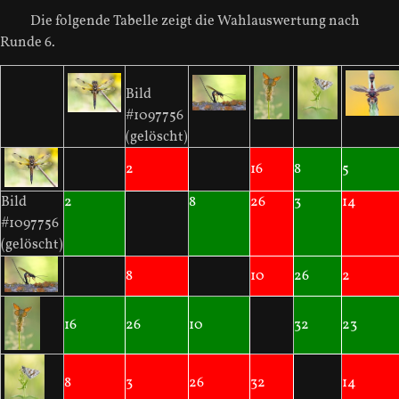
Die folgende Tabelle zeigt die Wahlauswertung nach
Runde 6.
Bild
#1097756
(gelöscht)
2
16
8
5
Bild
2
8
26
3
14
#1097756
(gelöscht)
8
10
26
2
16
26
10
32
23
8
3
26
32
14