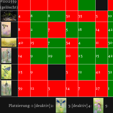
#1102559
(gelöscht)
4
8
8
32
35
3
10
8
2
7
5
18
14
42
40
15
7
34
4
11
30
14
9
29
20
23
15
42
25
9
3
12
42
32
59
12
3
14
7
27
1
Platzierung:
1: [deaktiv]
2:
3: [deaktiv]
4:
5: