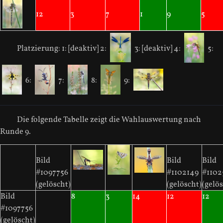
12
3
7
1
9
5
Platzierung:
1: [deaktiv]
2:
3: [deaktiv]
4:
5:
6:
7:
8:
9:
Die folgende Tabelle zeigt die Wahlauswertung nach
Runde 9.
Bild
Bild
Bild
#1097756
#1102149
#1102
(gelöscht)
(gelöscht)
(gelös
Bild
8
3
14
12
12
#1097756
(gelöscht)