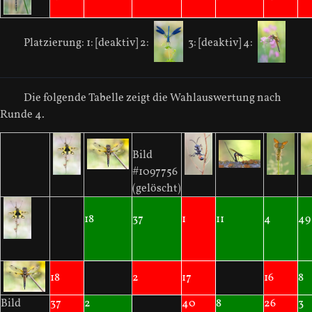
Platzierung:
1: [deaktiv]
2:
3: [deaktiv]
4:
Die folgende Tabelle zeigt die Wahlauswertung nach
Runde 4.
Bild
#1097756
(gelöscht)
18
37
1
11
4
49
18
2
17
16
8
Bild
37
2
40
8
26
3