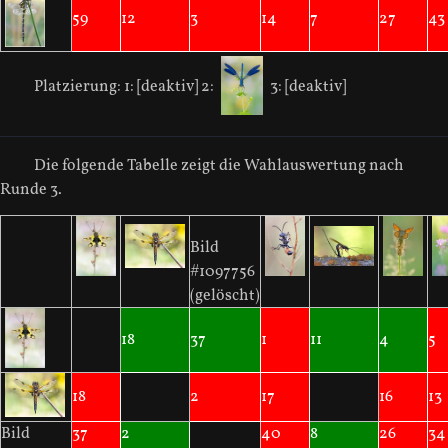
59
12
3
14
7
27
43
Platzierung:
1: [deaktiv]
2:
3: [deaktiv]
Die folgende Tabelle zeigt die Wahlauswertung nach
Runde 3.
Bild
#1097756
(gelöscht)
18
37
1
11
4
5
18
2
17
16
13
Bild
37
2
40
8
26
34