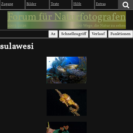
Zugang
Bilder
Texte
Hilfe
Extras
Forum für Naturfotografen
2003-2026
1000 Wege, die Natur zu sehen
Az
Schnellzugriff
Verlauf
Funktionen
sulawesi