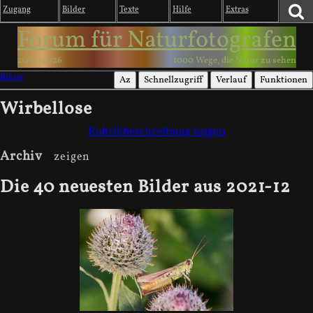
Zugang
Bilder
Texte
Hilfe
Extras
Forum für Naturfotografen
2003-2026
1000 Wege, die Natur zu sehen
Bilder
Az
Schnellzugriff
Verlauf
Funktionen
Wirbellose
Rubrikbeschreibung zeigen
Archiv
Die 40 neuesten Bilder aus 2021-12