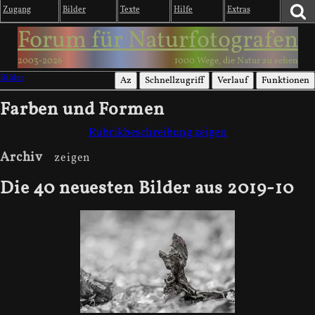
Zugang
Bilder
Texte
Hilfe
Extras
Forum für Naturfotografen
2003-2026
1000 Wege, die Natur zu sehen
Bilder
Az
Schnellzugriff
Verlauf
Funktionen
Farben und Formen
Rubrikbeschreibung zeigen
Archiv
Die 40 neuesten Bilder aus 2019-10