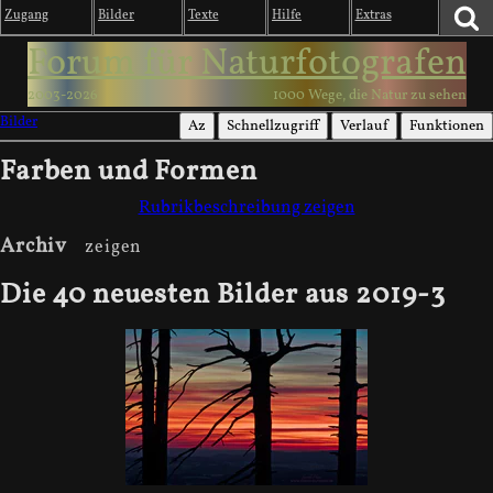
Zugang
Bilder
Texte
Hilfe
Extras
Forum für Naturfotografen
2003-2026
1000 Wege, die Natur zu sehen
Bilder
Az
Schnellzugriff
Verlauf
Funktionen
Farben und Formen
Rubrikbeschreibung zeigen
Archiv
Die 40 neuesten Bilder aus 2019-3