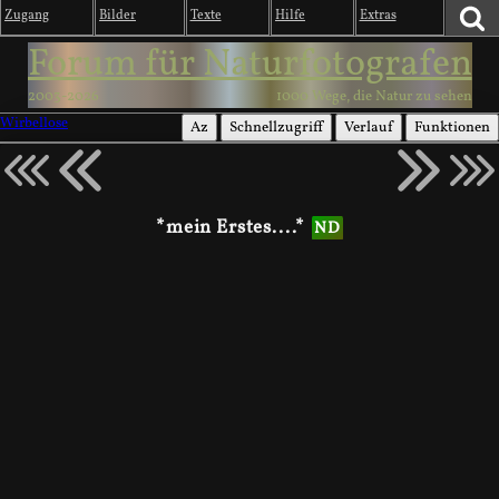
Zugang
Bilder
Texte
Hilfe
Extras
Forum für Naturfotografen
2003-2026
1000 Wege, die Natur zu sehen
Wirbellose
Az
Schnellzugriff
Verlauf
Funktionen
*mein Erstes....*