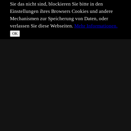
Sie das nicht sind, blockieren Sie bitte in den
Einstellungen ihres Browsers Cookies und andere
Mechanismen zur Speicherung von Daten, oder
verlassen Sie diese Webseiten.
Mehr Informationen.
OK
*
**
***
****
Vollbild
Bild teilen
Eingestellt:
2024-06-06
©
Benutzer 107641
...Weißbindiges Wiesenvögelchen!
Fliegen hab ich sie
schon oft gesehen. Aber sitzend noch nie.
Technik:
Nikon Z9