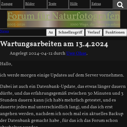
Zugang
Bilder
Texte
Hilfe
Extras
Forum für Naturfotografen
2003-2026
1000 Wege, die Natur zu sehen
News
Az
Schnellzugriff
Verlauf
Funktionen
Wartungsarbeiten am 13.4.2024
Angelegt
2024-04-12
durch
Uwe Ohse
.
Hallo,
ich werde morgen einige Updates auf dem Server vornehmen.
Dabei ist auch ein Datenbank-Update, das etwas länger dauern
dürfte, und das erfahrungsgemäß zwischen 30 Minuten und 3
Stunden dauern kann (ich hab's mehrfach getestet, und es
dauerte jedes mal unterschiedlich lang), und das ich erst
angehen werden, nachdem ich noch mal ein aktuelles Backup
der Datenbank gemacht habe , für das ich das Forum schon