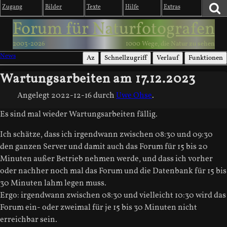
Zugang
Bilder
Texte
Hilfe
Extras
Forum für Naturfotografen
2003-2026
1000 Wege, die Natur zu sehen
News
Az
Schnellzugriff
Verlauf
Funktionen
Wartungsarbeiten am 17.12.2023
Angelegt
2022-12-16
durch
Uwe Ohse
.
Es sind mal wieder Wartungsarbeiten fällig.
Ich schätze, dass ich irgendwann zwischen 08:30 und 09:30
den ganzen Server und damit auch das Forum für 15 bis 20
Minuten außer Betrieb nehmen werde, und dass ich vorher
oder nachher noch mal das Forum und die Datenbank für 15 bis
30 Minuten lahm legen muss.
Ergo: irgendwann zwischen 08:30 und vielleicht 10:30 wird das
Forum ein- oder zweimal für je 15 bis 30 Minuten nicht
erreichbar sein.