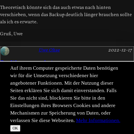
Theoretisch könnte sich das auch etwas nach hinten
verschieben, wenn das Backup deutlich länger brauchen sollte
als ich es erwarte.
Gruß, Uwe
Uwe Ohse
2022-12-17
Re: Wartungsarbeiten am 17.12.2023
Auf ihrem Computer gespeicherte Daten benötigen
Fertig.
wir für die Umsetzung verschiedener hier
angebotener Funktionen. Mit der Nutzung dieser
Es gab noch eine dritte kurze Störung, aber alle drei
Seiten erklären Sie sich damit einverstanden. Falls
zusammengenommen dauerten keine fünf Minuten.
Sie das nicht sind, blockieren Sie bitte in den
Einstellungen ihres Browsers Cookies und andere
Mechanismen zur Speicherung von Daten, oder
verlassen Sie diese Webseiten.
Mehr Informationen.
©
Im­pressum
Daten­schutz
OK
T
☀