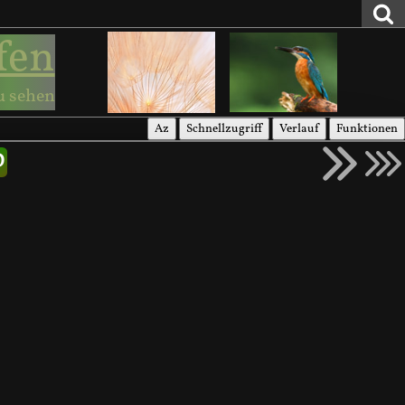
fen
u sehen
Az
Schnellzugriff
Verlauf
Funktionen