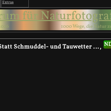
Extras
rum für Naturfotogra
2026
1000 Wege, die Natur z
Statt Schmuddel- und Tauwetter ...,