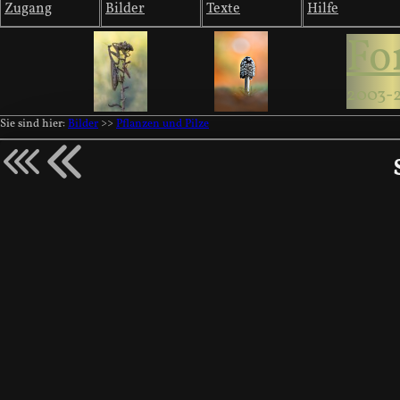
Zugang
Bilder
Texte
Hilfe
Fo
2003-
Sie sind hier:
Bilder
>>
Pflanzen und Pilze