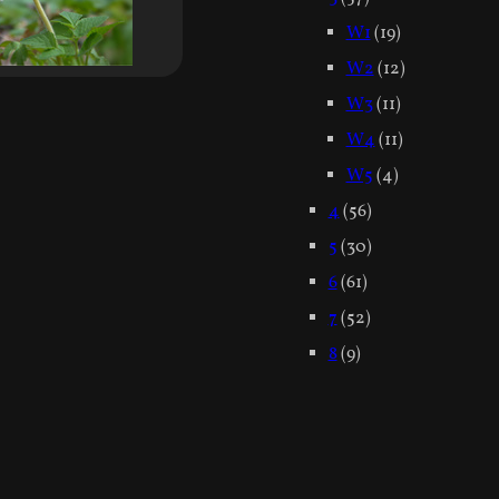
W1
(19)
W2
(12)
W3
(11)
W4
(11)
W5
(4)
4
(56)
5
(30)
6
(61)
7
(52)
8
(9)