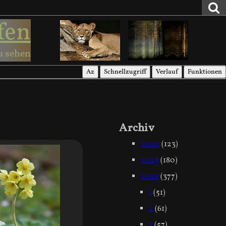
fen
u sehen
Az
Schnellzugriff
Verlauf
Funktionen
Archiv
2020
(123)
2025
(180)
2026
(377)
1
(51)
2
(61)
3
(57)