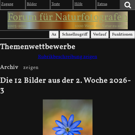
Zugang
Bilder
Texte
Hilfe
Extras
Forum für Naturfotografen
2003-2026
1000 Wege, die Natur zu sehen
Az
Schnellzugriff
Verlauf
Funktionen
Themenwettbewerbe
Rubrikbeschreibung zeigen
Archiv
Die 12 Bilder aus der 2. Woche 2026-
3