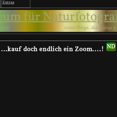
Extras
rum für Naturfotogra
2026
1000 Wege, die Natur z
...kauf doch endlich ein Zoom....!