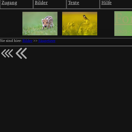
Zugang
Bilder
Texte
Hilfe
Fo
2003-
Sie sind hier:
Bilder
>>
Säugetiere