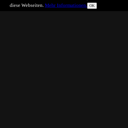
diese Webseiten.
Mehr Informationen.
OK
Eingestellt:
2019-08-28
Aufgenommen:
201
©
Uwe Kammerer
...ging mir so durch den Kopf, als
bekam.
Wechsel auf Hochformat war leide
Entfernung das Reh sicher bemerkt
So versuchte ich zumindest das Reh