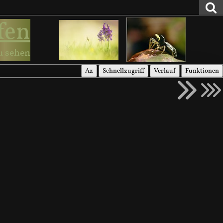
fen
u sehen
Az
Schnellzugriff
Verlauf
Funktionen