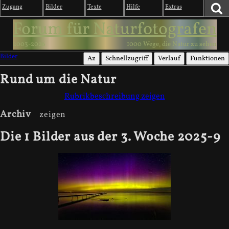
Zugang
Bilder
Texte
Hilfe
Extras
Forum für Naturfotografen
2003-2026
1000 Wege, die Natur zu sehen
Bilder
Az
Schnellzugriff
Verlauf
Funktionen
Rund um die Natur
Rubrikbeschreibung zeigen
Archiv
Die 1 Bilder aus der 3. Woche 2025-9