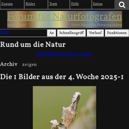
Zugang
Bilder
Texte
Hilfe
Extras
Forum für Naturfotografen
2003-2026
1000 Wege, die Natur zu sehen
Bilder
Az
Schnellzugriff
Verlauf
Funktionen
Rund um die Natur
Rubrikbeschreibung zeigen
Archiv
Die 1 Bilder aus der 4. Woche 2025-1