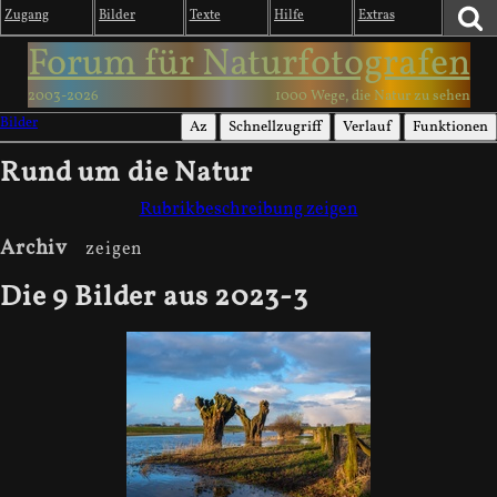
Zugang
Bilder
Texte
Hilfe
Extras
Forum für Naturfotografen
2003-2026
1000 Wege, die Natur zu sehen
Bilder
Az
Schnellzugriff
Verlauf
Funktionen
Rund um die Natur
Rubrikbeschreibung zeigen
Archiv
Die 9 Bilder aus 2023-3