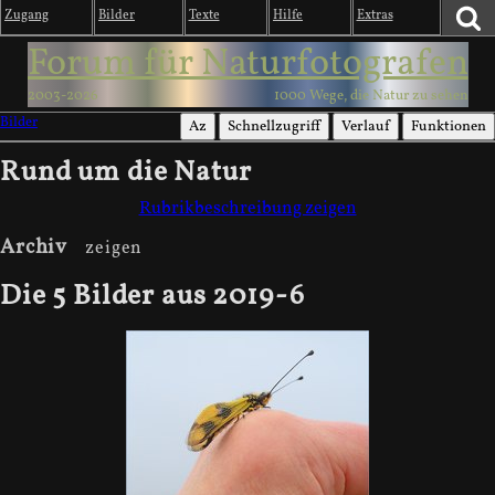
Zugang
Bilder
Texte
Hilfe
Extras
Forum für Naturfotografen
2003-2026
1000 Wege, die Natur zu sehen
Bilder
Az
Schnellzugriff
Verlauf
Funktionen
Rund um die Natur
Rubrikbeschreibung zeigen
Archiv
Die 5 Bilder aus 2019-6