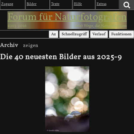
Zugang
Bilder
Texte
Hilfe
Extras
Forum für Naturfotografen
2003-2026
1000 Wege, die Natur zu sehen
Az
Schnellzugriff
Verlauf
Funktionen
Archiv
Die 40 neuesten Bilder aus 2025-9