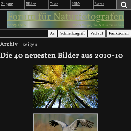
Zugang
Bilder
Texte
Hilfe
Extras
Forum für Naturfotografen
2003-2026
1000 Wege, die Natur zu sehen
Az
Schnellzugriff
Verlauf
Funktionen
Archiv
Die 40 neuesten Bilder aus 2010-10