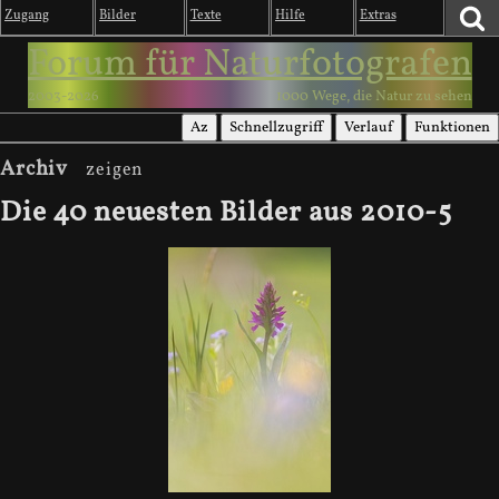
Zugang
Bilder
Texte
Hilfe
Extras
Forum für Naturfotografen
2003-2026
1000 Wege, die Natur zu sehen
Az
Schnellzugriff
Verlauf
Funktionen
Archiv
Die 40 neuesten Bilder aus 2010-5